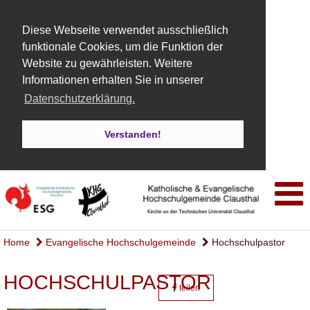
Diese Webseite verwendet ausschließlich
funktionale Cookies, um die Funktion der
Website zu gewährleisten. Weitere
Informationen erhalten Sie in unserer
Datenschutzerklärung.
Verstanden!
Home
Evangelische Hochschulgemeinde
Hochschulpastor
HOCHSCHULPASTOR
teilen