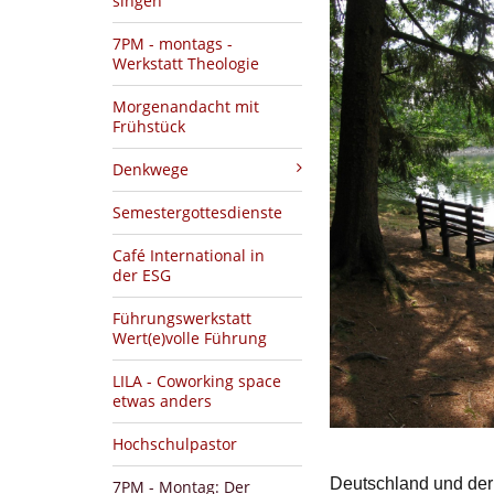
singen
7PM - montags -
Werkstatt Theologie
Morgenandacht mit
Frühstück
Denkwege
Semestergottesdienste
Café International in
der ESG
Führungswerkstatt
Wert(e)volle Führung
LILA - Coworking space
etwas anders
Hochschulpastor
Deutschland und der 
7PM - Montag: Der