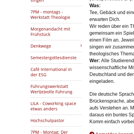
singen
Was:
7PM - montags -
Tee, Gebäck und ein
Werkstatt Theologie
erwarten Dich.
Wir reden über ein T
Morgenandacht mit
gemeinsam ein Spiel
Frühstück
einen Film an. Jewei
Denkwege
singen wir zusamme
theologisches Them
Semestergottesdienste
Wer:
Alle Studieren
wissenschaftliche Mi
Café International in
der ESG
Deutschland und der
eingeladen.
Führungswerkstatt
Wert(e)volle Führung
Die deutsche Sprache
Brückensprache, abe
LILA - Coworking space
aufs Verstehen an. 
etwas anders
daraus ein buntes S
Hochschulpastor
Komm einfach vorbei,
7PM - Montag: Der