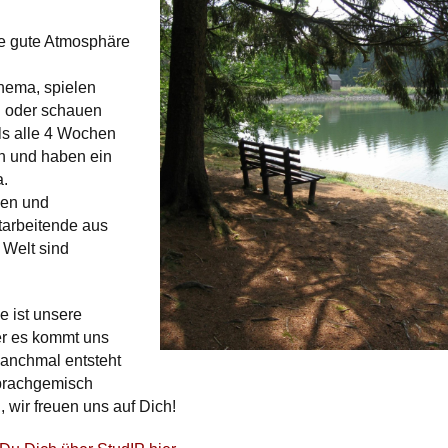
e gute Atmosphäre
hema, spielen
 oder schauen
ls alle 4 Wochen
n und haben ein
a.
den und
tarbeitende aus
 Welt sind
 ist unsere
r es kommt uns
Manchmal entsteht
prachgemisch
 wir freuen uns auf Dich!